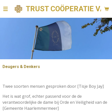
Ga
TRUST COÖPERATIE VAN 
direct
naar
de
hoofdinhoud
Deugers & Denkers
Twee soorten mensen gesproken door [Tisje Boy Jay]
Het is wat grof, echter passend voor de de
verantwoordelijke de dame bij Orde en Veiligheid van de
[Gemeente Haarlemmermeer]