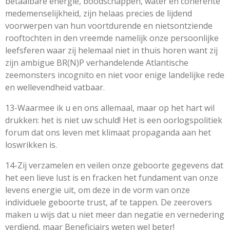
betaalbare energie, boodschappen, water en coherente
medemenselijkheid, zijn helaas precies de lijdend
voorwerpen van hun voortdurende en nietsontziende
rooftochten in den vreemde namelijk onze persoonlijke
leefsferen waar zij helemaal niet in thuis horen want zij
zijn ambigue BR(N)P verhandelende Atlantische
zeemonsters incognito en niet voor enige landelijke rede
en wellevendheid vatbaar.
13-Waarmee ik u en ons allemaal, maar op het hart wil
drukken: het is niet uw schuld! Het is een oorlogspolitiek
forum dat ons leven met klimaat propaganda aan het
loswrikken is.
14-Zij verzamelen en veilen onze geboorte gegevens dat
het een lieve lust is en fracken het fundament van onze
levens energie uit, om deze in de vorm van onze
individuele geboorte trust, af te tappen. De zeerovers
maken u wijs dat u niet meer dan negatie en vernedering
verdiend, maar Beneficiairs weten wel beter!