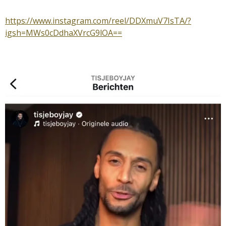
https://www.instagram.com/reel/DDXmuV7IsTA/?
igsh=MWs0cDdhaXVrcG9lOA==