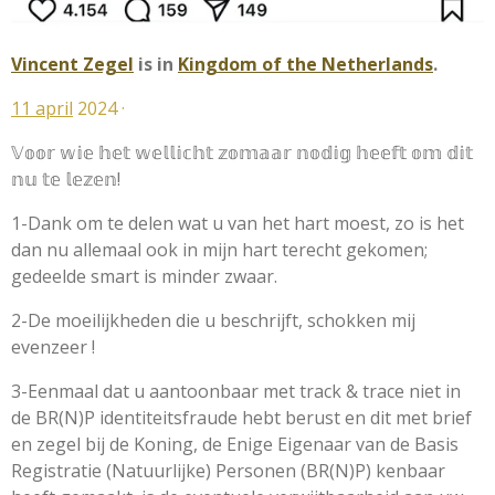
Vincent Zegel
is in
Kingdom of the Netherlands
.
11 april
2024 ·
𝕍𝕠𝕠𝕣 𝕨𝕚𝕖 𝕙𝕖𝕥 𝕨𝕖𝕝𝕝𝕚𝕔𝕙𝕥 𝕫𝕠𝕞𝕒𝕒𝕣 𝕟𝕠𝕕𝕚𝕘 𝕙𝕖𝕖𝕗𝕥 𝕠𝕞 𝕕𝕚𝕥
𝕟𝕦 𝕥𝕖 𝕝𝕖𝕫𝕖𝕟!
1-Dank om te delen wat u van het hart moest, zo is het
dan nu allemaal ook in mijn hart terecht gekomen;
gedeelde smart is minder zwaar.
2-De moeilijkheden die u beschrijft, schokken mij
evenzeer !
3-Eenmaal dat u aantoonbaar met track & trace niet in
de BR(N)P identiteitsfraude hebt berust en dit met brief
en zegel bij de Koning, de Enige Eigenaar van de Basis
Registratie (Natuurlijke) Personen (BR(N)P) kenbaar