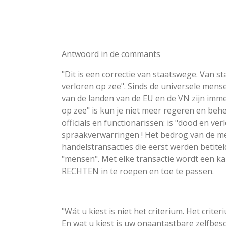
Antwoord in de commants
"Dit is een correctie van staatswege. Van
verloren op zee". Sinds de universele mense
van de landen van de EU en de VN zijn imme
op zee" is kun je niet meer regeren en be
officials en functionarissen: is "dood en v
spraakverwarringen ! Het bedrog van de m
handelstransacties die eerst werden betitel
"mensen". Met elke transactie wordt een k
RECHTEN in te roepen en toe te passen.
"Wát u kiest is niet het criterium. Het cr
En wat u kiest is uw onaantastbare zelfbes