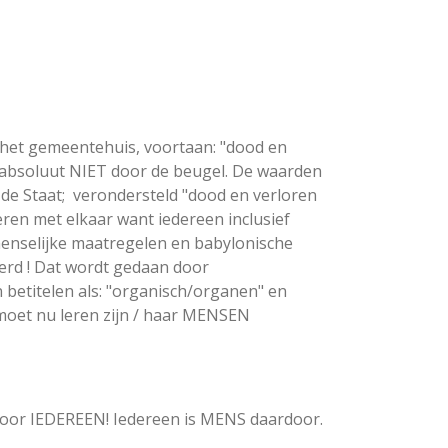
 het gemeentehuis, voortaan: "dood en
jk absoluut NIET door de beugel. De waarden
de Staat; verondersteld "dood en verloren
ren met elkaar want iedereen inclusief
nmenselijke maatregelen en babylonische
erd ! Dat wordt gedaan door
n betitelen als: "organisch/organen" en
moet nu leren zijn / haar MENSEN
e voor IEDEREEN! Iedereen is MENS daardoor.