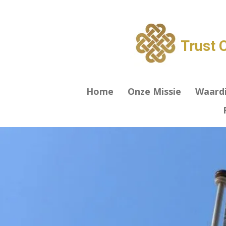
Ga
direct
naar
Trust 
de
hoofdinhoud
Home
Onze Missie
Waard