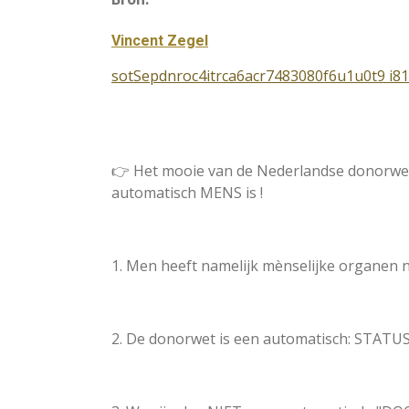
Vincent Zegel
sotSepdnroc4itrca6acr7483080f6u1u0t9 i
👉 Het mooie van de Nederlandse donorwet is
automatisch MENS is !
1. Men heeft namelijk mènselijke organen 
2. De donorwet is een automatisch: STATU