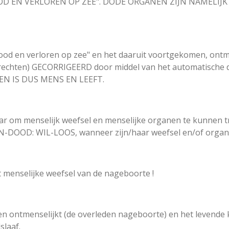
 "DOOD EN VERLOREN OP ZEE". DODE ORGANEN ZIJN NAMEL
 "dood en verloren op zee" en het daaruit voortgekomen, 
rechten) GECORRIGEERD door middel van het automatische
EEN IS DUS MENS EN LEEFT.
ikbaar om menselijk weefsel en menselijke organen te kunne
EN-DOOD: WIL-LOOS, wanneer zijn/haar weefsel en/of organen
et menselijke weefsel van de nageboorte !
wen ontmenselijkt (de overleden nageboorte) en het levende 
slaaf.