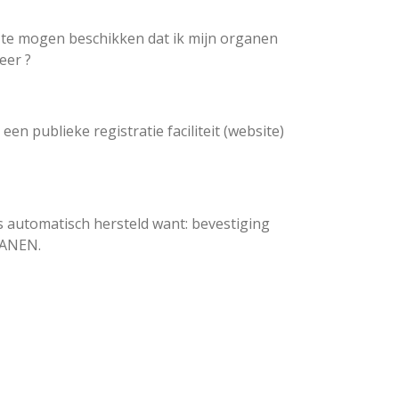
om te mogen beschikken dat ik mijn organen
neer ?
en publieke registratie faciliteit (website)
is automatisch hersteld want: bevestiging
GANEN.