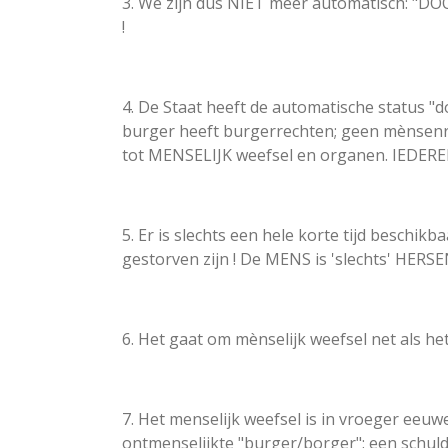
3. We zijn dus NIET meer automatisch:
!
4. De Staat heeft de automatische status
burger heeft burgerrechten; geen mènsen
tot MENSELIJK weefsel en organen. IEDER
5. Er is slechts een hele korte tijd besch
gestorven zijn ! De MENS is 'slechts' HERS
6. Het gaat om mènselijk weefsel net als h
7. Het menselijk weefsel is in vroeger eeu
ontmenselijkte "burger/borger": een schuld