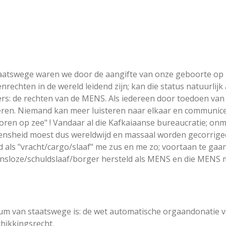
 staatswege waren we door de aangifte van onze geboorte op
nrechten in de wereld leidend zijn; kan die status natuurli
rs: de rechten van de MENS. Als iedereen door toedoen van 
heren. Niemand kan meer luisteren naar elkaar en communice
erloren op zee" ! Vandaar al die Kafkaiaanse bureaucratie; o
ensheid moest dus wereldwijd en massaal worden gecorrige
d als "vracht/cargo/slaaf" me zus en me zo; voortaan te gaa
ansloze/schuldslaaf/borger hersteld als MENS en die MENS 
iterium van staatswege is: de wet automatische orgaandonati
chikkingsrecht.