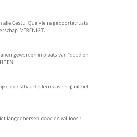
 alle Cestui Que Vie nageboortetrusts
gerschap' VERENIGT.
rganen geworden in plaats van "dood en
ECHTEN.
ke dienstbaarheden (slavernij) uit het
et langer hersen-dood en wil-loos !