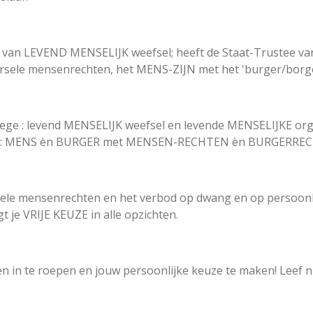
van LEVEND MENSELIJK weefsel; heeft de Staat-Trustee van
versele mensenrechten, het MENS-ZIJN met het 'burger/bor
s-wege : levend MENSELIJK weefsel en levende MENSELIJKE o
ndividu: MENS èn BURGER met MENSEN-RECHTEN èn BURGERR
rsele mensenrechten en het verbod op dwang en op persoonlij
gt je VRIJE KEUZE in alle opzichten.
 in te roepen en jouw persoonlijke keuze te maken! Leef ni