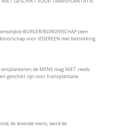
IJK NIET GESCHIKT VOOR TRANSPLANTATIE
ontmenselijkte BURGER/BORGERSCHAP (een
 donorschap voor IEDEREEN met betrekking
n transplanteren; de MENS mag NIET reeds
 geschikt zijn voor transplantatie.
kind; de levende mens, werd de