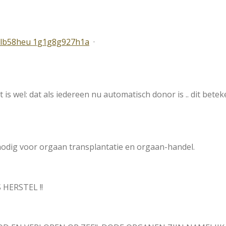
81lb58heu 1g1g8g927h1a
·
 wel: dat als iedereen nu automatisch donor is .. dit betek
nodig voor orgaan transplantatie en orgaan-handel.
S HERSTEL !!