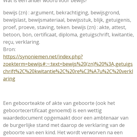
Wat is een ander woord voor bewijs?
bewijs (zn) : argument, bekrachtiging, bewijsgrond,
bewijslast, bewijsmateriaal, bewijsstuk, blijk, getuigenis,
proef, proeve, staving, teken. bewijs (zn) : akte, attest,
betoon, bon, certificaat, diploma, getuigschrift, kwitantie,
reçu, verklaring.
Bron:
https://synoniemen.net/index.php?
zoekterm=bewijs#:~:text=bewijs%20(zn)%20%3A,getuigs
chrift%2C%20kwitantie%2C%20re%C3%A7u%2C%20verkl
aring
Een geboorteakte of akte van geboorte (ook het
geboortecertificaat genoemd) is een wettig
waardedocument opgemaakt door een ambtenaar van
de burgerlijke stand met daarop de verklaring van de
geboorte van een kind. Het wordt verworven na een