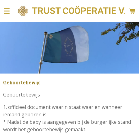
Ga
TRUST COÖPERATIE VAN 
direct
naar
de
hoofdinhoud
Geboortebewijs
Geboortebewijs
1. officieel document waarin staat waar en wanneer
iemand geboren is
* Nadat de baby is aangegeven bij de burgerlijke stand
wordt het geboortebewijs gemaakt.