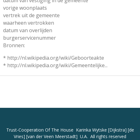
datum van vestiging in de gemeente
vorige woonplaats
vertrek uit de gemeente
waarheen vertrokken
datum van overlijden
burgerservicenummer
Bronnen:
* http://nl.wikipedia.org/wiki/Geboorteakte
* http://nl.wikipedia.org/wiki/Gemeentelijke...
Trust-Cooperation
Of The House Karinka Wytske [Dijkstra] [de
Vries] [van der Veen Meerstadt] U.A. All rights reserved